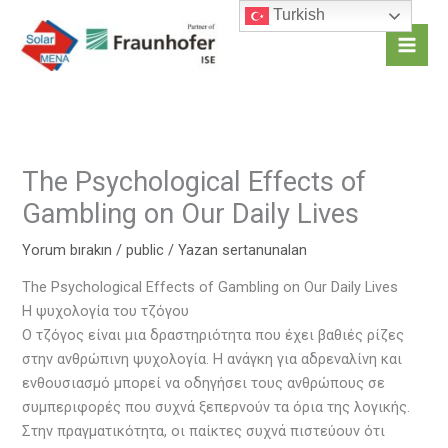
İçeriğe
Turkish
atla
Mai
Men
The Psychological Effects of
Gambling on Our Daily Lives
Yorum bırakın
/
public
/ Yazan
sertanunalan
The Psychological Effects of Gambling on Our Daily Lives
Η ψυχολογία του τζόγου
Ο τζόγος είναι μια δραστηριότητα που έχει βαθιές ρίζες
στην ανθρώπινη ψυχολογία. Η ανάγκη για αδρεναλίνη και
ενθουσιασμό μπορεί να οδηγήσει τους ανθρώπους σε
συμπεριφορές που συχνά ξεπερνούν τα όρια της λογικής.
Στην πραγματικότητα, οι παίκτες συχνά πιστεύουν ότι