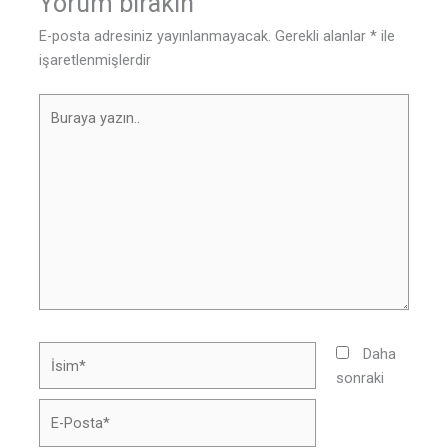
Yorum bırakın
E-posta adresiniz yayınlanmayacak.
Gerekli alanlar
*
ile
işaretlenmişlerdir
Buraya
yazın..
İsim*
Daha
sonraki
E-
Posta*