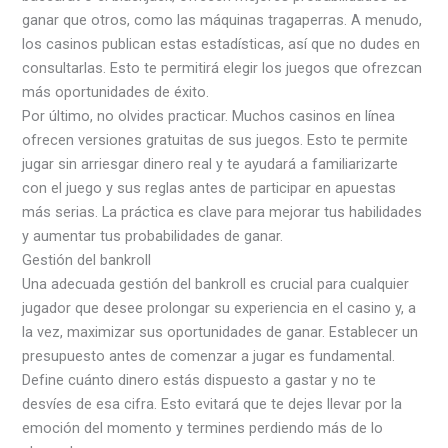
ganar que otros, como las máquinas tragaperras. A menudo,
los casinos publican estas estadísticas, así que no dudes en
consultarlas. Esto te permitirá elegir los juegos que ofrezcan
más oportunidades de éxito.
Por último, no olvides practicar. Muchos casinos en línea
ofrecen versiones gratuitas de sus juegos. Esto te permite
jugar sin arriesgar dinero real y te ayudará a familiarizarte
con el juego y sus reglas antes de participar en apuestas
más serias. La práctica es clave para mejorar tus habilidades
y aumentar tus probabilidades de ganar.
Gestión del bankroll
Una adecuada gestión del bankroll es crucial para cualquier
jugador que desee prolongar su experiencia en el casino y, a
la vez, maximizar sus oportunidades de ganar. Establecer un
presupuesto antes de comenzar a jugar es fundamental.
Define cuánto dinero estás dispuesto a gastar y no te
desvíes de esa cifra. Esto evitará que te dejes llevar por la
emoción del momento y termines perdiendo más de lo