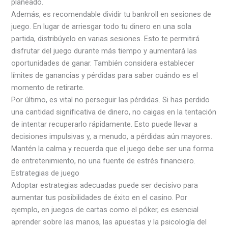
planeado.
Además, es recomendable dividir tu bankroll en sesiones de
juego. En lugar de arriesgar todo tu dinero en una sola
partida, distribúyelo en varias sesiones. Esto te permitirá
disfrutar del juego durante más tiempo y aumentará las
oportunidades de ganar. También considera establecer
límites de ganancias y pérdidas para saber cuándo es el
momento de retirarte.
Por último, es vital no perseguir las pérdidas. Si has perdido
una cantidad significativa de dinero, no caigas en la tentación
de intentar recuperarlo rápidamente. Esto puede llevar a
decisiones impulsivas y, a menudo, a pérdidas aún mayores.
Mantén la calma y recuerda que el juego debe ser una forma
de entretenimiento, no una fuente de estrés financiero.
Estrategias de juego
Adoptar estrategias adecuadas puede ser decisivo para
aumentar tus posibilidades de éxito en el casino. Por
ejemplo, en juegos de cartas como el póker, es esencial
aprender sobre las manos, las apuestas y la psicología del