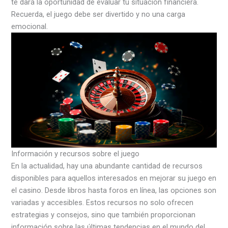
te dará la oportunidad de evaluar tu situación financiera.
Recuerda, el juego debe ser divertido y no una carga
emocional.
Información y recursos sobre el juego
En la actualidad, hay una abundante cantidad de recursos
disponibles para aquellos interesados en mejorar su juego en
el casino. Desde libros hasta foros en línea, las opciones son
variadas y accesibles. Estos recursos no solo ofrecen
estrategias y consejos, sino que también proporcionan
información sobre las últimas tendencias en el mundo del