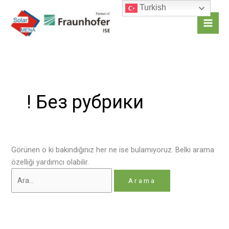
İçeriğe
Turkish
atla
Mai
Men
! Без рубрики
Görünen o ki bakındığınız her ne ise bulamıyoruz. Belki arama
özelliği yardımcı olabilir.
Search
for: